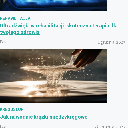
REHABILITACJA
Ultradźwięki w rehabilitacji: skuteczna terapia dla
twojego zdrowia
Edyta
1 grudnia, 2023
KREGOSLUP
Jak nawodnić krążki międzykręgowe
Igor
28 grudnia, 2023