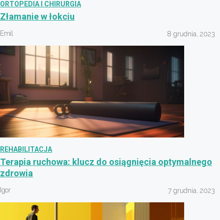
ORTOPEDIA I CHIRURGIA
Złamanie w łokciu
Emil
8 grudnia, 2023
REHABILITACJA
Terapia ruchowa: klucz do osiągnięcia optymalnego
zdrowia
Igor
7 grudnia, 2023