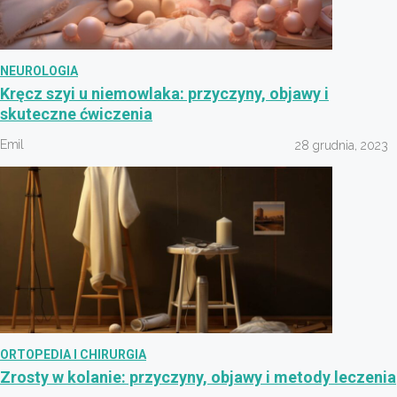
NEUROLOGIA
Kręcz szyi u niemowlaka: przyczyny, objawy i
skuteczne ćwiczenia
Emil
28 grudnia, 2023
ORTOPEDIA I CHIRURGIA
Zrosty w kolanie: przyczyny, objawy i metody leczenia