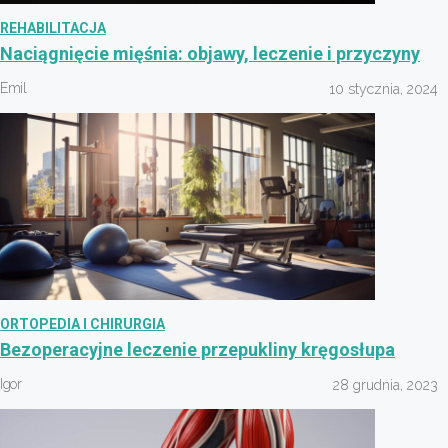
REHABILITACJA
Naciągnięcie mięśnia: objawy, leczenie i przyczyny
Emil
10 stycznia, 2024
ORTOPEDIA I CHIRURGIA
Bezoperacyjne leczenie przepukliny kręgosłupa
Igor
28 grudnia, 2023