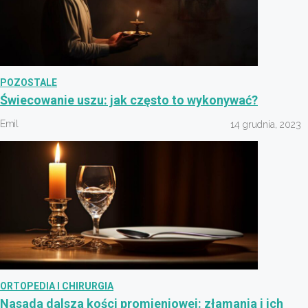
POZOSTALE
Świecowanie uszu: jak często to wykonywać?
Emil
14 grudnia, 2023
ORTOPEDIA I CHIRURGIA
Nasada dalsza kości promieniowej: złamania i ich