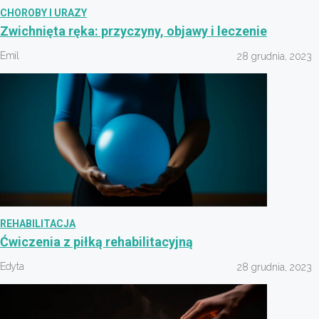
CHOROBY I URAZY
Zwichnięta ręka: przyczyny, objawy i leczenie
Emil
28 grudnia, 2023
REHABILITACJA
Ćwiczenia z piłką rehabilitacyjną
Edyta
28 grudnia, 2023