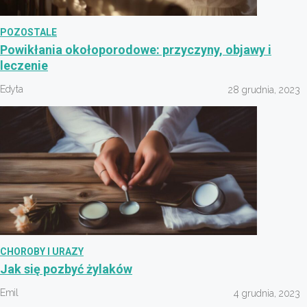
POZOSTALE
Powikłania okołoporodowe: przyczyny, objawy i
leczenie
Edyta
28 grudnia, 2023
CHOROBY I URAZY
Jak się pozbyć żylaków
Emil
4 grudnia, 2023