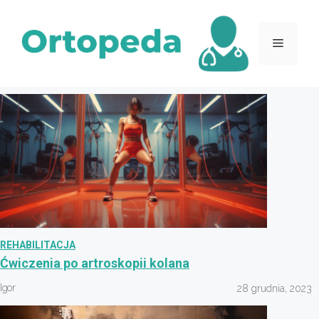
Przejdź
do
Menu
treści
REHABILITACJA
Ćwiczenia po artroskopii kolana
Igor
28 grudnia, 2023