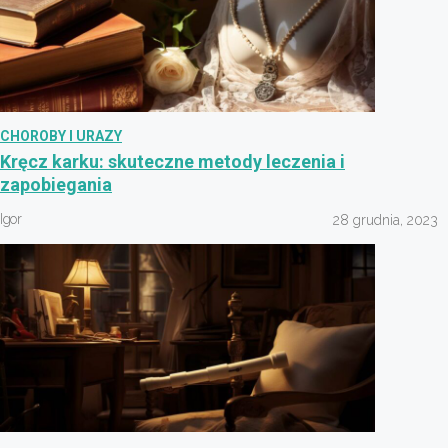
CHOROBY I URAZY
Kręcz karku: skuteczne metody leczenia i
zapobiegania
Igor
28 grudnia, 2023