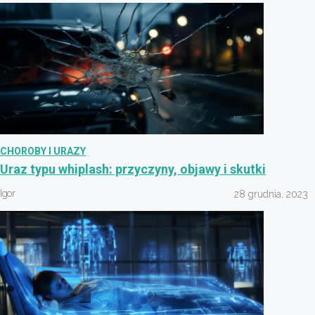
CHOROBY I URAZY
Uraz typu whiplash: przyczyny, objawy i skutki
Igor
28 grudnia, 2023