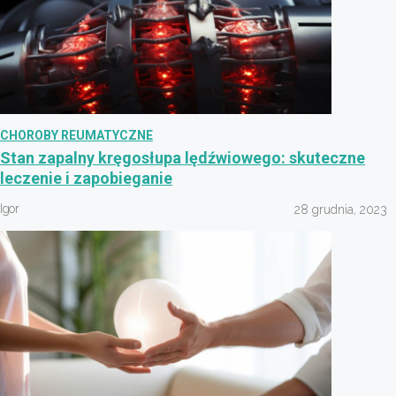
CHOROBY REUMATYCZNE
Stan zapalny kręgosłupa lędźwiowego: skuteczne
leczenie i zapobieganie
Igor
28 grudnia, 2023