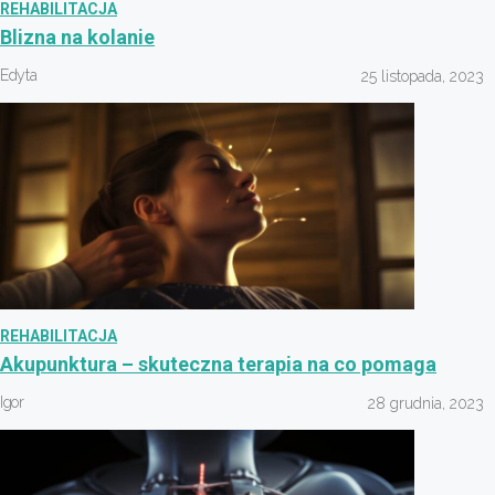
REHABILITACJA
Blizna na kolanie
Edyta
25 listopada, 2023
REHABILITACJA
Akupunktura – skuteczna terapia na co pomaga
Igor
28 grudnia, 2023