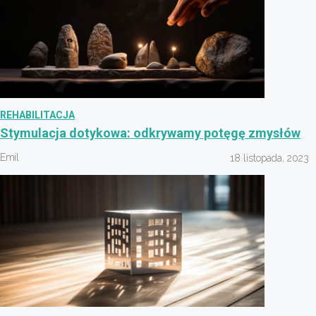
REHABILITACJA
Stymulacja dotykowa: odkrywamy potęgę zmysłów
Emil
18 listopada, 2023