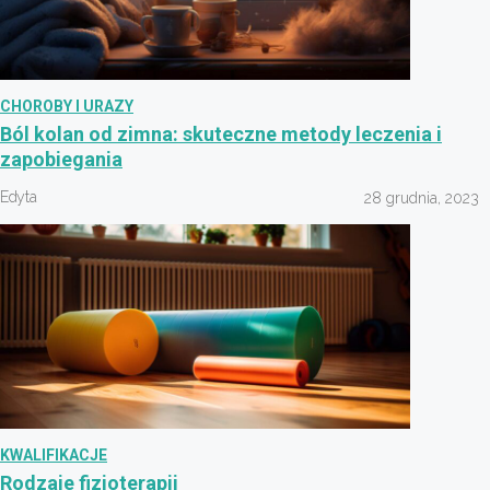
CHOROBY I URAZY
Ból kolan od zimna: skuteczne metody leczenia i
zapobiegania
Edyta
28 grudnia, 2023
KWALIFIKACJE
Rodzaje fizjoterapii