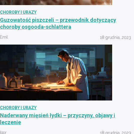
CHOROBY I URAZY
Guzowatość piszczeli – przewodnik dotyczący
choroby osgooda-schlattera
Emil
18 grudnia, 2023
CHOROBY I URAZY
Naderwany mięsień łydki – przyczyny, objawy i
leczenie
Igor
18 grudnia, 2023