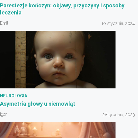
Parestezje kończyn: objawy, przyczyny i sposoby
leczenia
Emil
10 stycznia, 2024
NEUROLOGIA
Asymetria głowy u niemowląt
Igor
28 grudnia, 2023