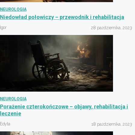
NEUROLOGIA
Niedowład połowiczy – przewodnik i rehabilitacja
Igor
28 października, 2023
NEUROLOGIA
Porażenie czterokończowe – objawy, rehabilitacja i
leczenie
Edyta
18 października, 2023