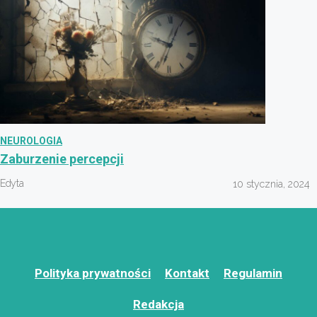
NEUROLOGIA
Zaburzenie percepcji
Edyta
10 stycznia, 2024
Polityka prywatności
Kontakt
Regulamin
Redakcja