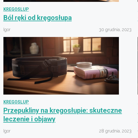
KREGOSLUP
Ból ręki od kręgosłupa
Igor
30 grudnia, 2023
KREGOSLUP
Przepukliny na kręgosłupie: skuteczne
leczenie i objawy
Igor
28 grudnia, 2023