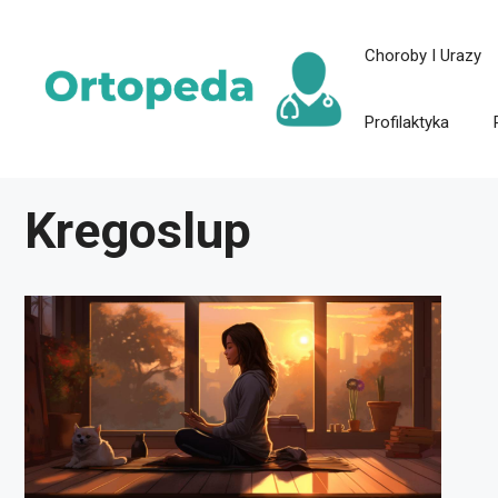
Przejdź
Choroby I Urazy
do
treści
Profilaktyka
Kregoslup