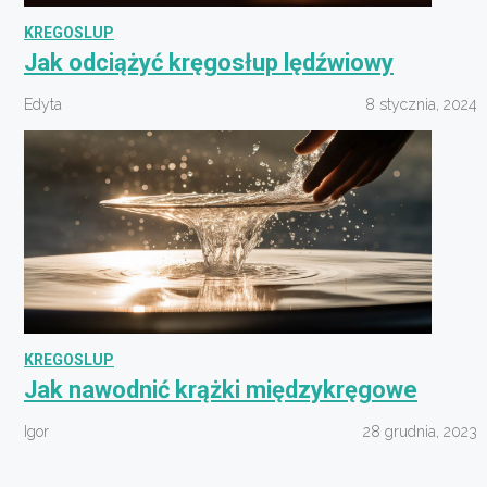
KREGOSLUP
Jak odciążyć kręgosłup lędźwiowy
Edyta
8 stycznia, 2024
KREGOSLUP
Jak nawodnić krążki międzykręgowe
Igor
28 grudnia, 2023