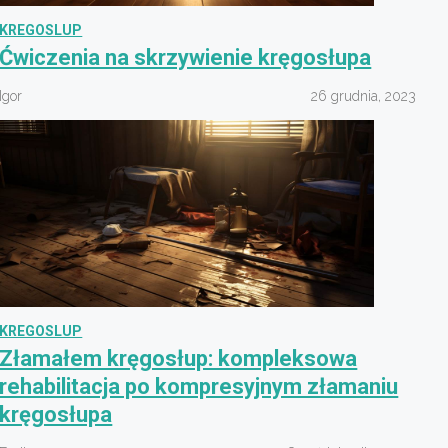
KREGOSLUP
Ćwiczenia na skrzywienie kręgosłupa
Igor
26 grudnia, 2023
KREGOSLUP
Złamałem kręgosłup: kompleksowa
rehabilitacja po kompresyjnym złamaniu
kręgosłupa