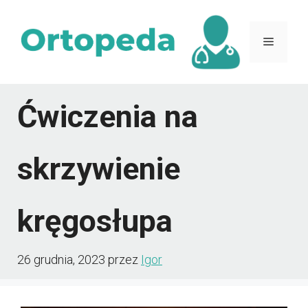
Przejdź
do
Menu
treści
Ćwiczenia na
skrzywienie
kręgosłupa
26 grudnia, 2023
przez
Igor