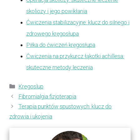
skoliozy i jego powikłania
Ćwiczenia stabilizacyjne: klucz do silnego i
zdrowego kręgosłupa
Piłka do ćwiczeń kręgosłupa
Ćwiczenia na przykurcz łąkotki achillesa:
skuteczne metody leczenia
Kategorie
Kregoslup
Fibromialgia fizjoterapia
Terapia punktów spustowych: klucz do
zdrowia i ukojenia