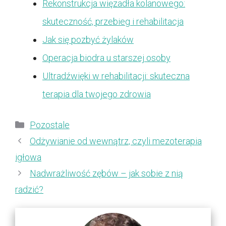
Rekonstrukcja więzadła kolanowego:
skuteczność, przebieg i rehabilitacja
Jak się pozbyć żylaków
Operacja biodra u starszej osoby
Ultradźwięki w rehabilitacji: skuteczna
terapia dla twojego zdrowia
Kategorie
Pozostale
Odżywianie od wewnątrz, czyli mezoterapia
igłowa
Nadwrażliwość zębów – jak sobie z nią
radzić?