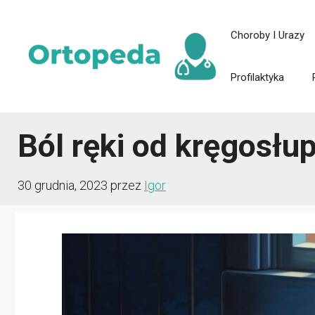
Przejdź
Choroby I Urazy
do
treści
Profilaktyka
Ból ręki od kręgosłu
30 grudnia, 2023
przez
Igor