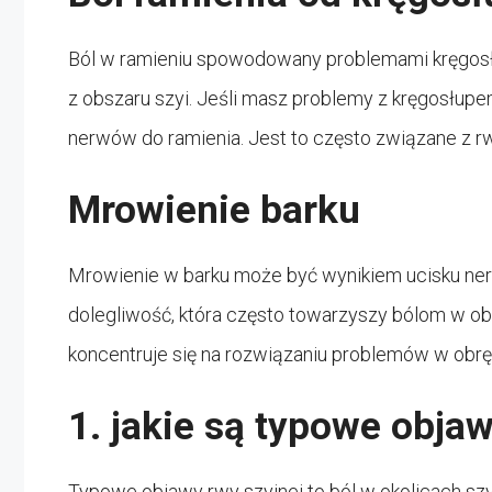
Ból w ramieniu spowodowany problemami kręgosł
z obszaru szyi. Jeśli masz problemy z kręgosłup
nerwów do ramienia. Jest to często związane z rw
Mrowienie barku
Mrowienie w barku może być wynikiem ucisku ner
dolegliwość, która często towarzyszy bólom w obr
koncentruje się na rozwiązaniu problemów w obręb
1. jakie są typowe objaw
Typowe objawy rwy szyjnej to ból w okolicach szy