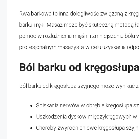
Rwa barkowa to inna dolegliwość związaną z krę
barku i ręki. Masaż może być skuteczną metodą 
pomóc w rozluźnieniu mięśni i zmniejszeniu bólu w
profesjonalnym masażystą w celu uzyskania odpow
Ból barku od kręgosłup
Ból barku od kręgosłupa szyjnego może wynikać z
Ściskania nerwów w obrębie kręgosłupa s
Uszkodzenia dysków międzykręgowych w o
Choroby zwyrodnieniowe kręgosłupa szyj