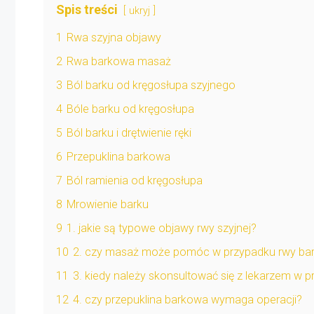
Spis treści
ukryj
1
Rwa szyjna objawy
2
Rwa barkowa masaż
3
Ból barku od kręgosłupa szyjnego
4
Bóle barku od kręgosłupa
5
Ból barku i drętwienie ręki
6
Przepuklina barkowa
7
Ból ramienia od kręgosłupa
8
Mrowienie barku
9
1. jakie są typowe objawy rwy szyjnej?
10
2. czy masaż może pomóc w przypadku rwy ba
11
3. kiedy należy skonsultować się z lekarzem w 
12
4. czy przepuklina barkowa wymaga operacji?