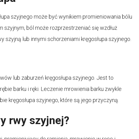
upa szyjnego może być wynikiem promieniowania bólu
em szyjnym, ból może rozprzestrzeniać się wzdłuż
y szyjną lub innymi schorzeniami kręgosłupa szyjnego.
wów lub zaburzeń kręgosłupa szyjnego. Jest to
ębie barku i ręki. Leczenie mrowienia barku zwykle
ie kręgosłupa szyjnego, które są jego przyczyną.
y rwy szyjnej?
i, promieniujący do ramienia, mrowienie w ręce i