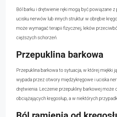
Ból barku i drętwienie ręki mogą być powiązane z
ucisku nerwów lub innych struktur w obrębie kręgo
może wymagać terapii fizycznej, leków przeciwbó
cięższych schorzeń.
Przepuklina barkowa
Przepuklina barkowa to sytuacja, w której miękki
wypada przez otwory międzykręgowe i uciska nerw
drętwienia. Leczenie przepukliny barkowej może o
obciążających kręgosłup, a w niektórych przypadk
Ból ramienia od kręgos