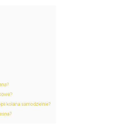
lana?
zkowe?
ii kolana samodzielnie?
lesna?