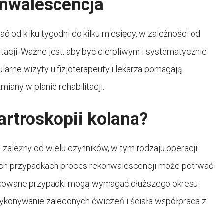
onwalescencja
 od kilku tygodni do kilku miesięcy, w zależności od
tacji. Ważne jest, aby być cierpliwym i systematycznie
arne wizyty u fizjoterapeuty i lekarza pomagają
any w planie rehabilitacji.
 artroskopii kolana?
est zależny od wielu czynników, w tym rodzaju operacji
rych przypadkach proces rekonwalescencji może potrwać
plikowane przypadki mogą wymagać dłuższego okresu
 wykonywanie zaleconych ćwiczeń i ścisła współpraca z