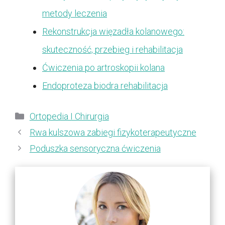
metody leczenia
Rekonstrukcja więzadła kolanowego:
skuteczność, przebieg i rehabilitacja
Ćwiczenia po artroskopii kolana
Endoproteza biodra rehabilitacja
Kategorie
Ortopedia I Chirurgia
Rwa kulszowa zabiegi fizykoterapeutyczne
Poduszka sensoryczna ćwiczenia