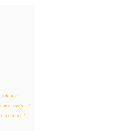
t bolesna?
awu biodrowego?
habilitacji?