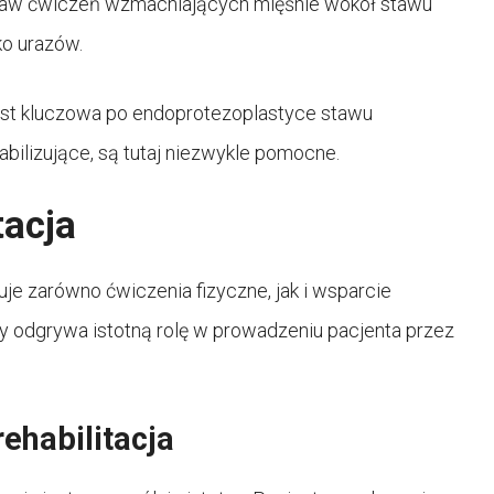
staw ćwiczeń wzmacniających mięśnie wokół stawu
ko urazów.
est kluczowa po endoprotezoplastyce stawu
abilizujące, są tutaj niezwykle pomocne.
tacja
uje zarówno ćwiczenia fizyczne, jak i wsparcie
y odgrywa istotną rolę w prowadzeniu pacjenta przez
ehabilitacja