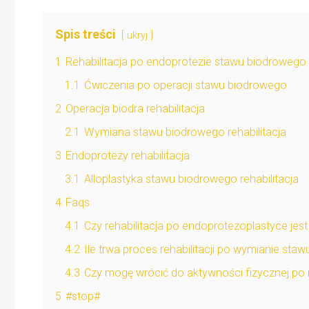
Spis treści
ukryj
1
Rehabilitacja po endoprotezie stawu biodrowego
1.1
Ćwiczenia po operacji stawu biodrowego
2
Operacja biodra rehabilitacja
2.1
Wymiana stawu biodrowego rehabilitacja
3
Endoprotezy rehabilitacja
3.1
Alloplastyka stawu biodrowego rehabilitacja
4
Faqs
4.1
Czy rehabilitacja po endoprotezoplastyce jes
4.2
Ile trwa proces rehabilitacji po wymianie st
4.3
Czy mogę wrócić do aktywności fizycznej po re
5
#stop#