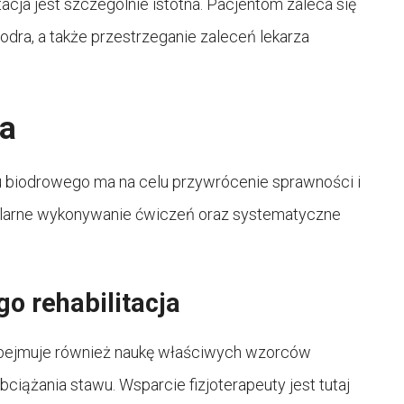
cja jest szczególnie istotna. Pacjentom zaleca się
dra, a także przestrzeganie zaleceń lekarza
ja
u biodrowego ma na celu przywrócenie sprawności i
egularne wykonywanie ćwiczeń oraz systematyczne
o rehabilitacja
 obejmuje również naukę właściwych wzorców
iążania stawu. Wsparcie fizjoterapeuty jest tutaj