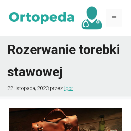
Przejdź
do
Menu
treści
Rozerwanie torebki
stawowej
22 listopada, 2023
przez
Igor