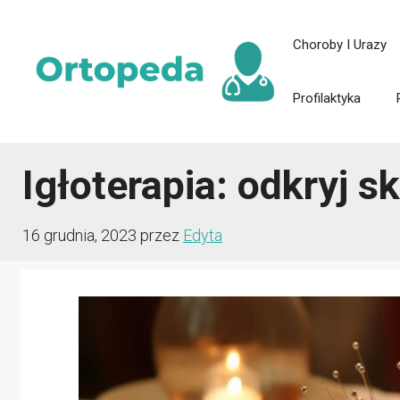
Przejdź
Choroby I Urazy
do
treści
Profilaktyka
Igłoterapia: odkryj s
16 grudnia, 2023
przez
Edyta