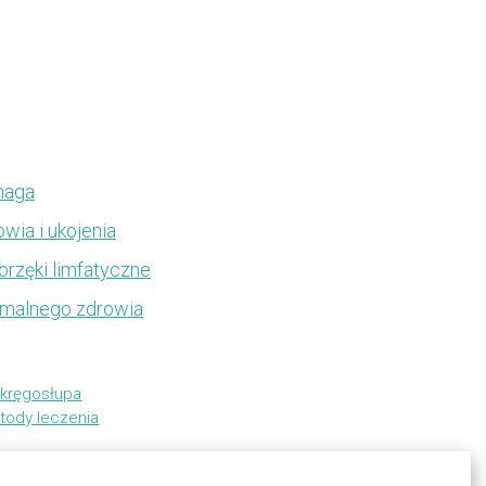
maga
wia i ukojenia
brzęki limfatyczne
tymalnego zdrowia
 kręgosłupa
tody leczenia