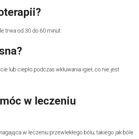
oterapii?
kle trwa od 30 do 60 minut.
esna?
e lub ciepło podczas wkłuwania igieł, co nie jest
omóc w leczeniu
magająca w leczeniu przewlekłego bólu, takiego jak bóle