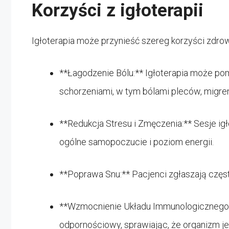
Korzyści z igłoterapii
Igłoterapia może przynieść szereg korzyści zdrow
**Łagodzenie Bólu:** Igłoterapia może po
schorzeniami, w tym bólami pleców, migre
**Redukcja Stresu i Zmęczenia:** Sesje ig
ogólne samopoczucie i poziom energii.
**Poprawa Snu:** Pacjenci zgłaszają często
**Wzmocnienie Układu Immunologicznego:
odpornościowy, sprawiając, że organizm jes