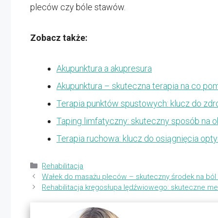
pleców czy bóle stawów.
Zobacz także:
Akupunktura a akupresura
Akupunktura – skuteczna terapia na co po
Terapia punktów spustowych: klucz do zdro
Taping limfatyczny: skuteczny sposób na o
Terapia ruchowa: klucz do osiągnięcia op
Kategorie
Rehabilitacja
Wałek do masażu pleców – skuteczny środek na ból
Rehabilitacja kręgosłupa lędźwiowego: skuteczne me