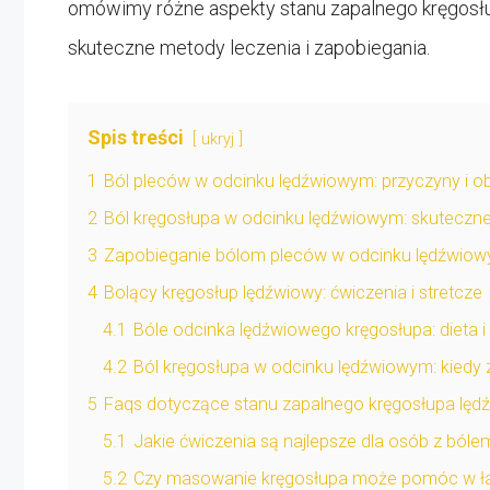
omówimy różne aspekty stanu zapalnego kręgosł
skuteczne metody leczenia i zapobiegania.
Spis treści
ukryj
1
Ból pleców w odcinku lędźwiowym: przyczyny i o
2
Ból kręgosłupa w odcinku lędźwiowym: skuteczn
3
Zapobieganie bólom pleców w odcinku lędźwiow
4
Bolący kręgosłup lędźwiowy: ćwiczenia i stretcze
4.1
Bóle odcinka lędźwiowego kręgosłupa: dieta 
4.2
Ból kręgosłupa w odcinku lędźwiowym: kied
5
Faqs dotyczące stanu zapalnego kręgosłupa lę
5.1
Jakie ćwiczenia są najlepsze dla osób z bó
5.2
Czy masowanie kręgosłupa może pomóc w ła