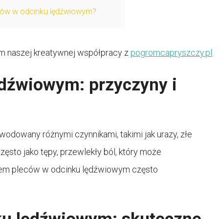
eców w odcinku lędźwiowym?
atem naszej kreatywnej współpracy z
pogromcapryszczy.pl
ędźwiowym: przyczyny i
dowany różnymi czynnikami, takimi jak urazy, złe
zęsto jako tępy, przewlekły ból, który może
lem pleców w odcinku lędźwiowym często