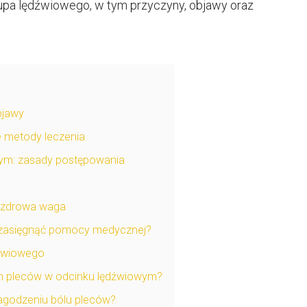
upa lędźwiowego, w tym przyczyny, objawy oraz
bjawy
e metody leczenia
ym: zasady postępowania
i zdrowa waga
y zasięgnąć pomocy medycznej?
dźwiowego
lem pleców w odcinku lędźwiowym?
godzeniu bólu pleców?