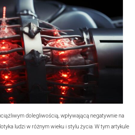
uciążliwym dolegliwością, wpływającą negatywnie na
otyka ludzi w różnym wieku i stylu życia. W tym artykule