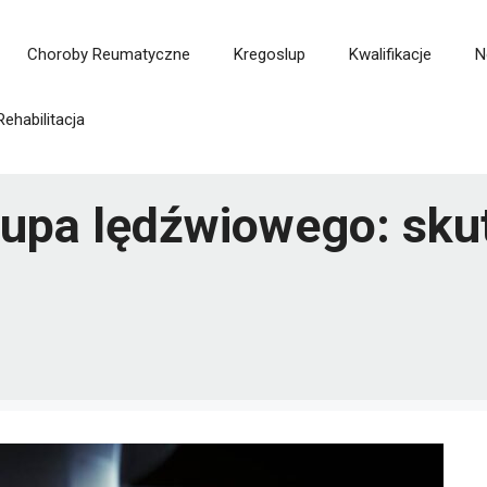
Choroby Reumatyczne
Kregoslup
Kwalifikacje
N
Rehabilitacja
upa lędźwiowego: skut