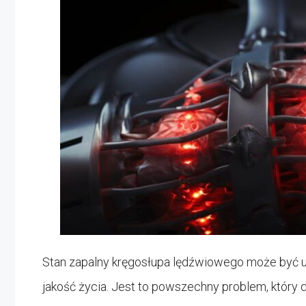
Stan zapalny kręgosłupa lędźwiowego może być 
jakość życia. Jest to powszechny problem, który d