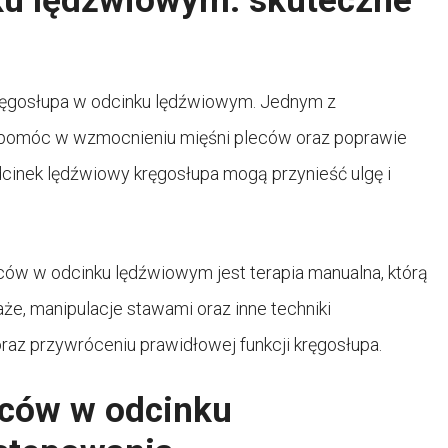
ku lędźwiowym: skuteczne
kręgosłupa w odcinku lędźwiowym. Jednym z
że pomóc w wzmocnieniu mięśni pleców oraz poprawie
cinek lędźwiowy kręgosłupa mogą przynieść ulgę i
ów w odcinku lędźwiowym jest terapia manualna, którą
e, manipulacje stawami oraz inne techniki
az przywróceniu prawidłowej funkcji kręgosłupa.
eców w odcinku