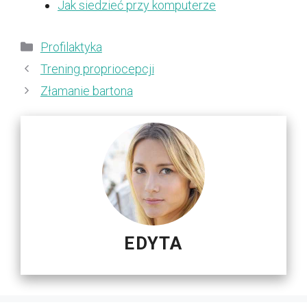
Jak siedzieć przy komputerze
Kategorie
Profilaktyka
Trening propriocepcji
Złamanie bartona
EDYTA