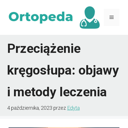
Przejdź
do
Menu
treści
Przeciążenie
kręgosłupa: objawy
i metody leczenia
4 października, 2023
przez
Edyta