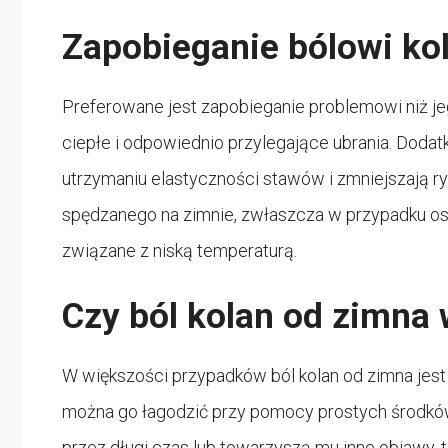
Zapobieganie bólowi ko
Preferowane jest zapobieganie problemowi niż jeg
ciepłe i odpowiednio przylegające ubrania. Doda
utrzymaniu elastyczności stawów i zmniejszają ry
spędzanego na zimnie, zwłaszcza w przypadku osó
związane z niską temperaturą.
Czy ból kolan od zimna
W większości przypadków ból kolan od zimna jest 
można go łagodzić przy pomocy prostych środków. 
przez długi czas lub towarzyszą mu inne objawy, t