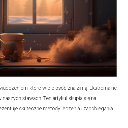
wiadczeniem, które wiele osób zna zimą. Ekstremalne
naszych stawach. Ten artykuł skupia się na
rezentuje skuteczne metody leczenia i zapobiegania