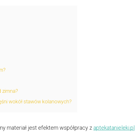
?
em?
d zimna?
mięśni wokół stawów kolanowych?
y materiał jest efektem współpracy z
aptekatanieleki.pl