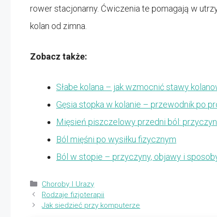
rower stacjonarny. Ćwiczenia te pomagają w utrz
kolan od zimna.
Zobacz także:
Słabe kolana – jak wzmocnić stawy kolan
Gęsia stopka w kolanie – przewodnik po p
Mięsień piszczelowy przedni ból: przyczyn
Ból mięśni po wysiłku fizycznym
Ból w stopie – przyczyny, objawy i sposob
Kategorie
Choroby I Urazy
Rodzaje fizjoterapii
Jak siedzieć przy komputerze