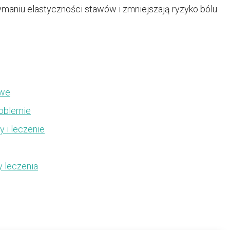
ymaniu elastyczności stawów i zmniejszają ryzyko bólu
owe
roblemie
y i leczenie
y leczenia