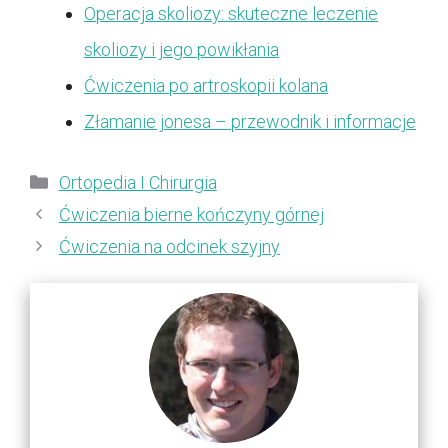
Operacja skoliozy: skuteczne leczenie
skoliozy i jego powikłania
Ćwiczenia po artroskopii kolana
Złamanie jonesa – przewodnik i informacje
Kategorie
Ortopedia I Chirurgia
Ćwiczenia bierne kończyny górnej
Ćwiczenia na odcinek szyjny