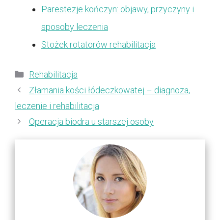
Parestezje kończyn: objawy, przyczyny i
sposoby leczenia
Stożek rotatorów rehabilitacja
Kategorie
Rehabilitacja
Złamania kości łódeczkowatej – diagnoza,
leczenie i rehabilitacja
Operacja biodra u starszej osoby