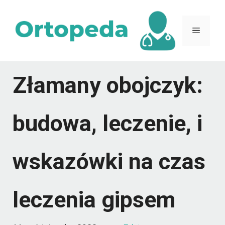
Przejdź
do
Menu
treści
Złamany obojczyk:
budowa, leczenie, i
wskazówki na czas
leczenia gipsem