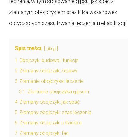
leczenia, w tym stosowanie gipsu, jak spać z
złamanym obojczykiem oraz kilka wskazówek
dotyczących czasu trwania leczenia i rehabilitacji.
Spis treści
ukryj
1
Obojczyk: budowa i funkcje
2
Złamany obojczyk: objawy
3
Złamanie obojczyka: leczenie
3.1
Złamanie obojczyka gipsem
4
Złamany obojczyk: jak spać
5
Złamany obojczyk: czas leczenia
6
Złamany obojczyk u dziecka
7
Złamany obojczyk: faq