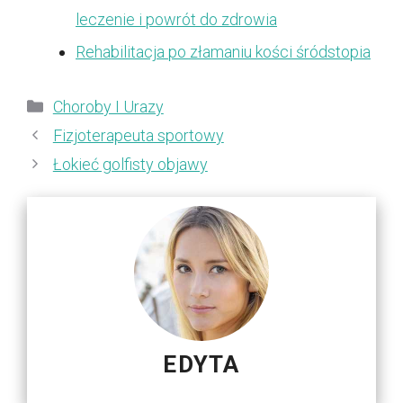
leczenie i powrót do zdrowia
Rehabilitacja po złamaniu kości śródstopia
Kategorie
Choroby I Urazy
Fizjoterapeuta sportowy
Łokieć golfisty objawy
EDYTA