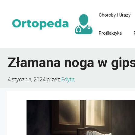
Przejdź
Choroby I Urazy
do
treści
Profilaktyka
Złamana noga w gipsi
4 stycznia, 2024
przez
Edyta