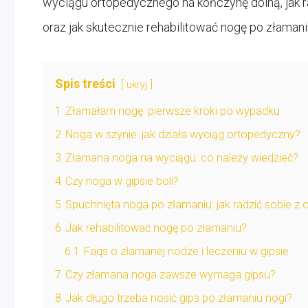
wyciągu ortopedycznego na kończynę dolną, jak 
oraz jak skutecznie rehabilitować nogę po złamani
Spis treści
ukryj
1
Złamałam nogę: pierwsze kroki po wypadku
2
Noga w szynie: jak działa wyciąg ortopedyczny?
3
Złamana noga na wyciągu: co należy wiedzieć?
4
Czy noga w gipsie boli?
5
Spuchnięta noga po złamaniu: jak radzić sobie z 
6
Jak rehabilitować nogę po złamaniu?
6.1
Faqs o złamanej nodze i leczeniu w gipsie
7
Czy złamana noga zawsze wymaga gipsu?
8
Jak długo trzeba nosić gips po złamaniu nogi?