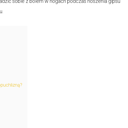
radzić sobie z bólem w nogach podczas noszenia gipsu
u.
opuchlizną?