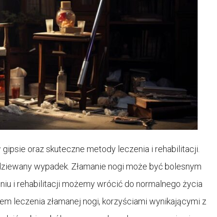
psie oraz skuteczne metody leczenia i rehabilitacji.
odziewany wypadek. Złamanie nogi może być bolesnym
iu i rehabilitacji możemy wrócić do normalnego życia
m leczenia złamanej nogi, korzyściami wynikającymi z