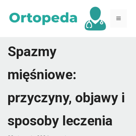
Przejdź
do
Menu
treści
Spazmy
mięśniowe:
przyczyny, objawy i
sposoby leczenia