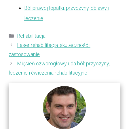
Ból prawej łopatki: przyczyny, objawy i
leczenie
Kategorie
Rehabilitacja
Laser rehabilitacja: skuteczność i
zastosowanie
Mięsień czworogłowy uda ból: przyczyny,
leczenie i ćwiczenia rehabilitacyjne