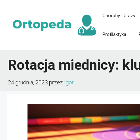
Przejdź
Choroby I Urazy
do
treści
Profilaktyka
Rotacja miednicy: kl
24 grudnia, 2023
przez
Igor