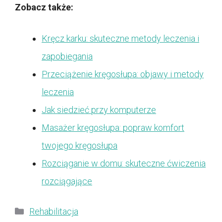
Zobacz także:
Kręcz karku: skuteczne metody leczenia i
zapobiegania
Przeciążenie kręgosłupa: objawy i metody
leczenia
Jak siedzieć przy komputerze
Masażer kręgosłupa: popraw komfort
twojego kręgosłupa
Rozciąganie w domu: skuteczne ćwiczenia
rozciągające
Kategorie
Rehabilitacja