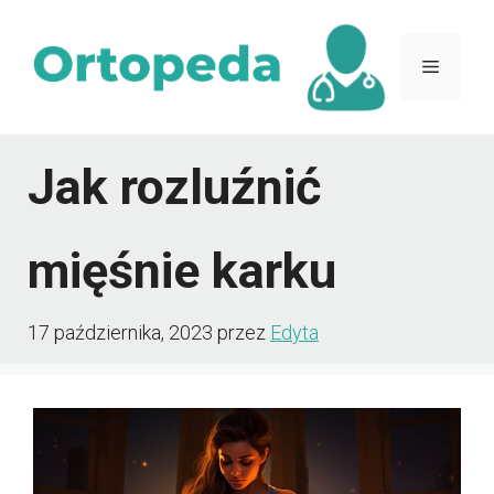
Przejdź
do
Menu
treści
Jak rozluźnić
mięśnie karku
17 października, 2023
przez
Edyta