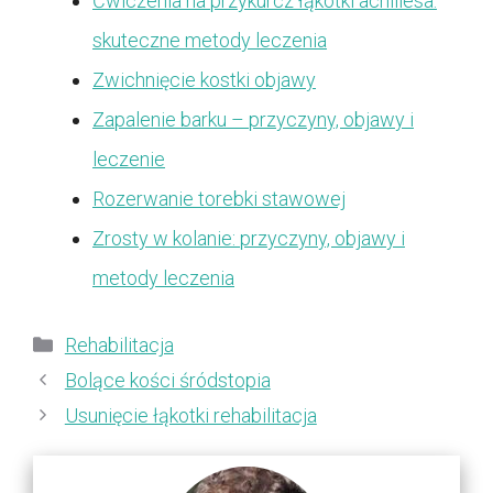
Ćwiczenia na przykurcz łąkotki achillesa:
skuteczne metody leczenia
Zwichnięcie kostki objawy
Zapalenie barku – przyczyny, objawy i
leczenie
Rozerwanie torebki stawowej
Zrosty w kolanie: przyczyny, objawy i
metody leczenia
Kategorie
Rehabilitacja
Bolące kości śródstopia
Usunięcie łąkotki rehabilitacja