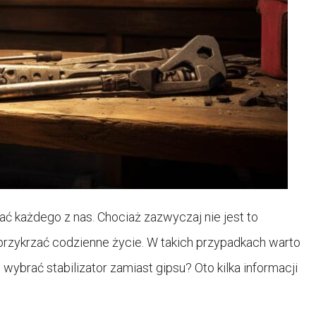
ać każdego z nas. Chociaż zazwyczaj nie jest to
przykrzać codzienne życie. W takich przypadkach warto
 wybrać stabilizator zamiast gipsu? Oto kilka informacji