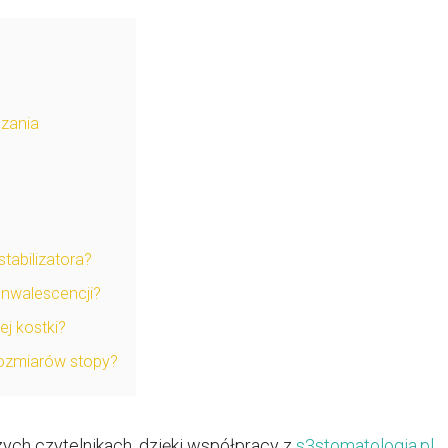
ązania
abilizatora?
onwalescencji?
ej kostki?
rozmiarów stopy?
ych czytelnikach, dzięki współpracy z
s3stomatologia.pl