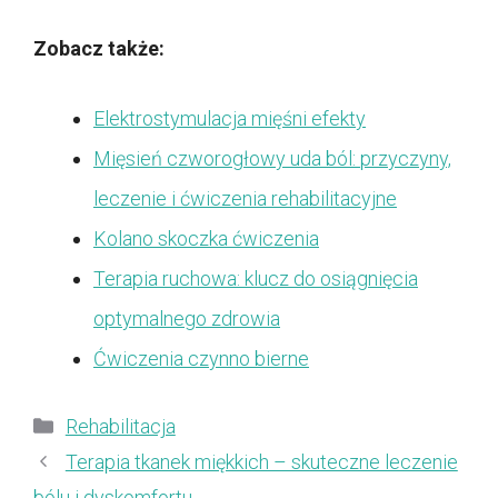
Zobacz także:
Elektrostymulacja mięśni efekty
Mięsień czworogłowy uda ból: przyczyny,
leczenie i ćwiczenia rehabilitacyjne
Kolano skoczka ćwiczenia
Terapia ruchowa: klucz do osiągnięcia
optymalnego zdrowia
Ćwiczenia czynno bierne
Kategorie
Rehabilitacja
Terapia tkanek miękkich – skuteczne leczenie
bólu i dyskomfortu