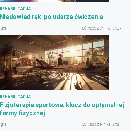
REHABILITACJA
Niedowład ręki po udarze ćwiczenia
Igor
18 października, 2023
REHABILITACJA
Fizjoterapia sportowa: klucz do optymalnej
formy fizycznej
Igor
18 października, 2023