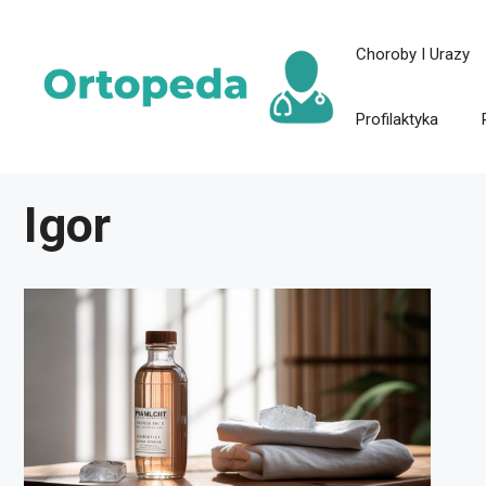
Przejdź
Choroby I Urazy
do
treści
Profilaktyka
Igor