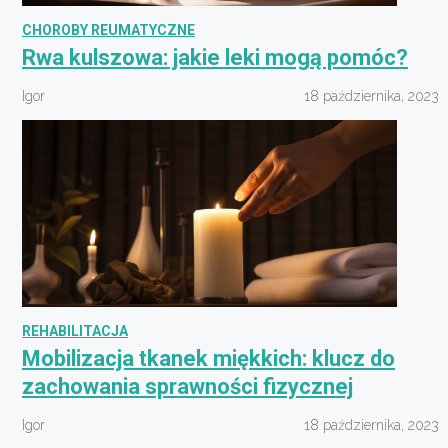
CHOROBY REUMATYCZNE
Rwa kulszowa: jakie leki mogą pomóc?
Igor
18 października, 2023
REHABILITACJA
Mobilizacja tkanek miękkich: klucz do
zachowania sprawności fizycznej
Igor
18 października, 2023