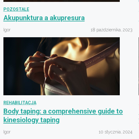
POZOSTALE
Akupunktura a akupresura
Igor
18 października, 2023
REHABILITACJA
Body taping: a comprehensive guide to
kinesiology taping
Igor
10 stycznia, 2024